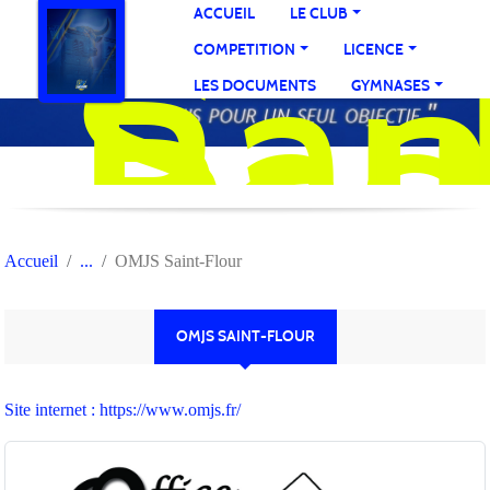
San
Panneau de gestion des cookies
ACCUEIL
LE CLUB
Bas
COMPETITION
LICENCE
Ball
LES DOCUMENTS
GYMNASES
Accueil
OMJS Saint-Flour
OMJS SAINT-FLOUR
Site internet : https://www.omjs.fr/